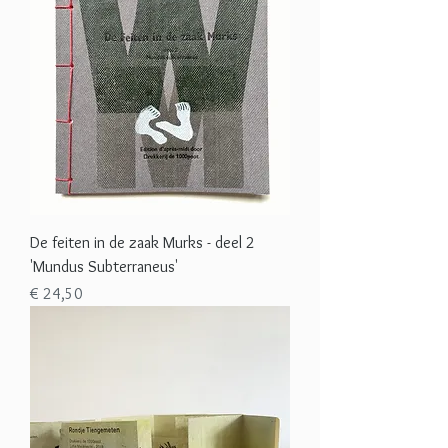
De feiten in de zaak Murks - deel 2
'Mundus Subterraneus'
Prijs
€ 24,50