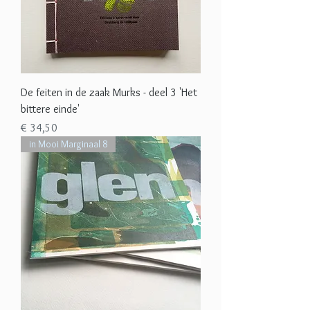
De feiten in de zaak Murks - deel 3 'Het
bittere einde'
Prijs
€ 34,50
in Mooi Marginaal 8