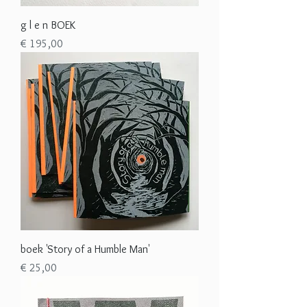
g l e n BOEK
Prijs
€ 195,00
boek 'Story of a Humble Man'
Prijs
€ 25,00