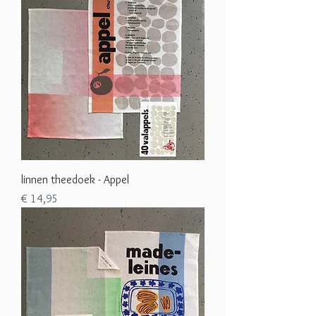
linnen theedoek - Appel
Prijs
€ 14,95