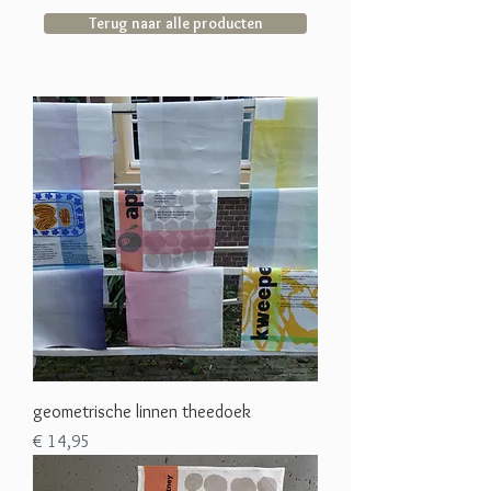
Terug naar alle producten
geometrische linnen theedoek
Prijs
€ 14,95