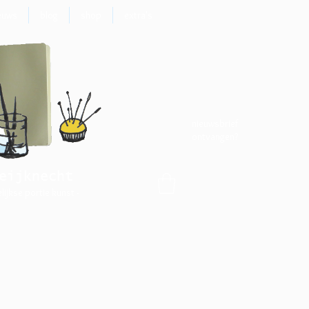
euws
blog
shop
extra's
nieuwsbrief
ontvangen?
eijknecht
elijkse portie kunst -