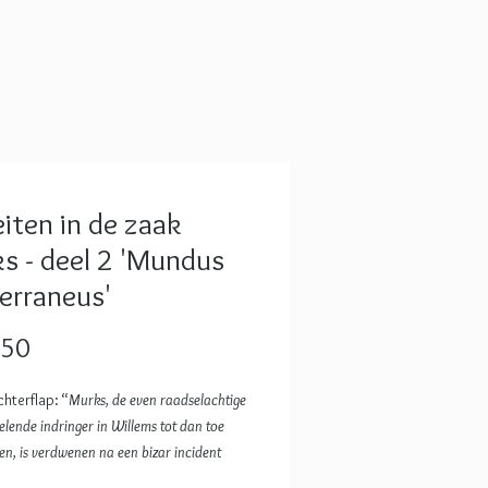
eiten in de zaak
s - deel 2 'Mundus
erraneus'
Prijs
,50
hterflap: “
Murks, de even raadselachtige
elende indringer in Willems tot dan toe
en, is verdwenen na een bizar incident
e bergen. Een vrouw met groene ogen en