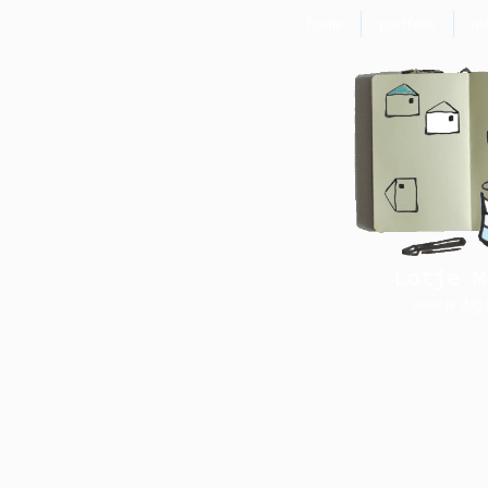
home
portfolio
ni
Lotje M
- voor je dag