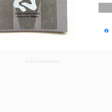
rood haar
oude Dinn
is de sini
De feiten
online te
en voorzi
zijn op 
tweede se
nu gepri
© 2022 Lotje Meijknecht
verschen
Het binne
biotop p
bedrukt 
Asbernp
onmoetin
bittere e
gepublic