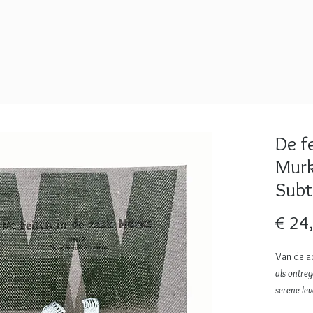
De f
Murk
Subt
€ 24
Van de ac
als ontreg
serene lev
hoog in d