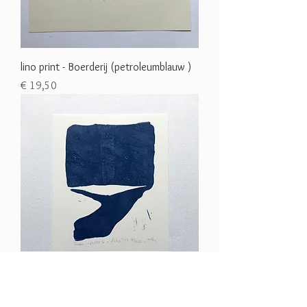
lino print - Boerderij (petroleumblauw )
Prijs
€ 19,50
lino print - Sneeuwpolders