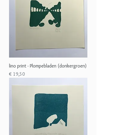
lino print - Plompebladen (donkergroen)
Prijs
€ 19,50