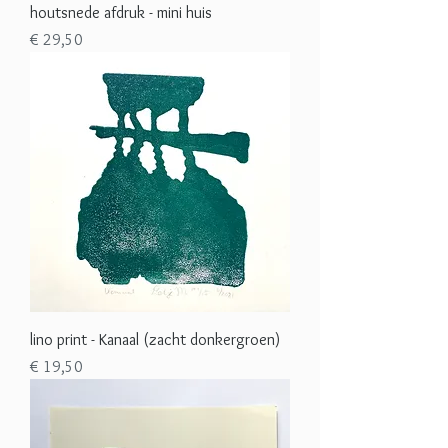
houtsnede afdruk - mini huis
Prijs
€ 29,50
lino print - Kanaal (zacht donkergroen)
Prijs
€ 19,50