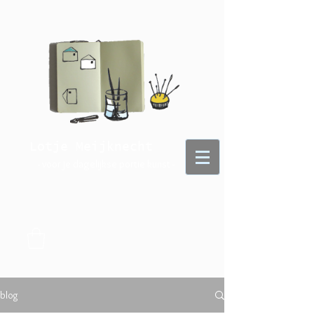
Lotje Meijknecht
- voor je dagelijkse portie kunst -
blog