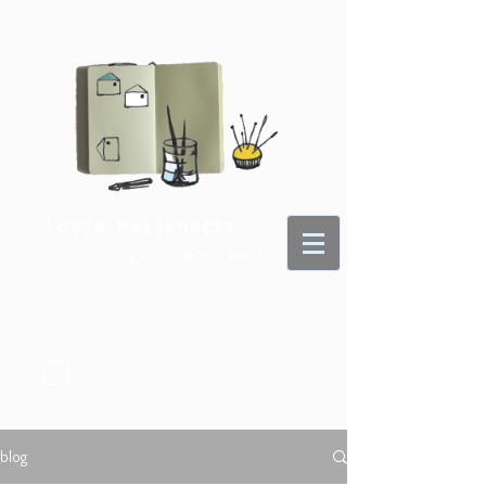
Lotje Meijknecht
- voor je dagelijkse portie kunst -
blog