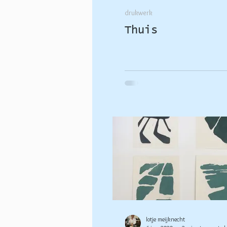
drukwerk
Thuis
lotje meijknecht