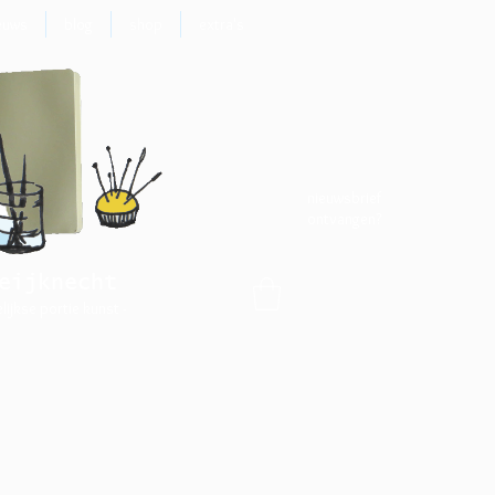
euws
blog
shop
extra's
nieuwsbrief
ontvangen?
eijknecht
elijkse portie kunst -