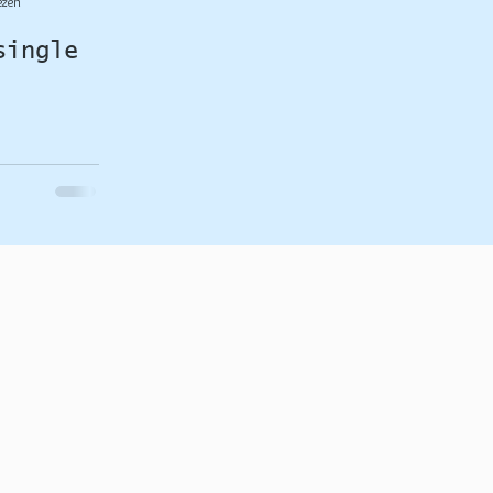
ezen
single