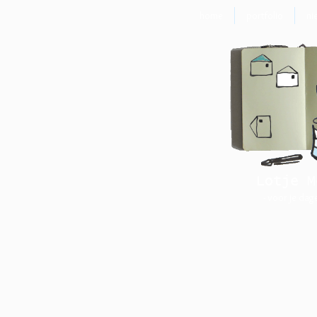
home
portfolio
ni
Lotje M
- voor je dag