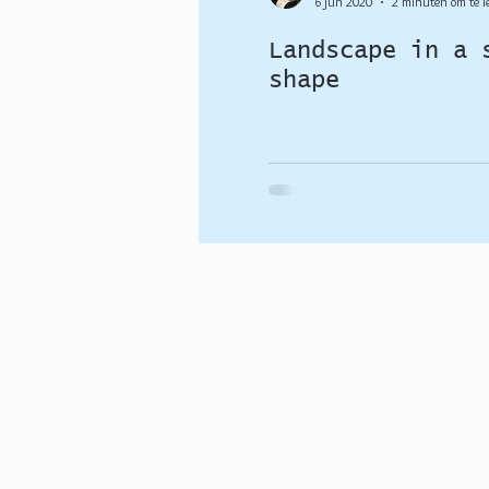
6 jun 2020
2 minuten om te l
Landscape in a 
shape