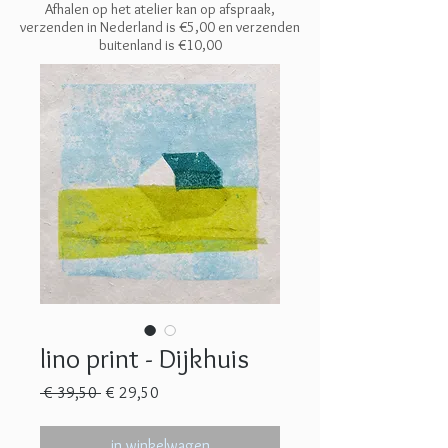
Afhalen op het atelier kan op afspraak,
verzenden in Nederland is €5,00 en
verzenden
buitenland is €10,00
lino print - Dijkhuis
Normale
Verkoopprijs
 € 39,50 
€ 29,50
prijs
in winkelwagen