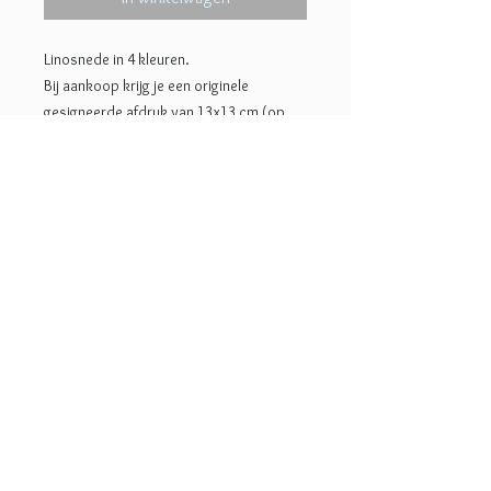
Linosnede in 4 kleuren.
Bij aankoop krijg je een originele
gesigneerde afdruk van 13x13 cm (op
17x16 cm papier).
donkere versie: oplage 5 (uitverkocht)
lichte versie: oplage 4 (nog
1 beschikbaar!)
© 2022 Lotje Meijknecht