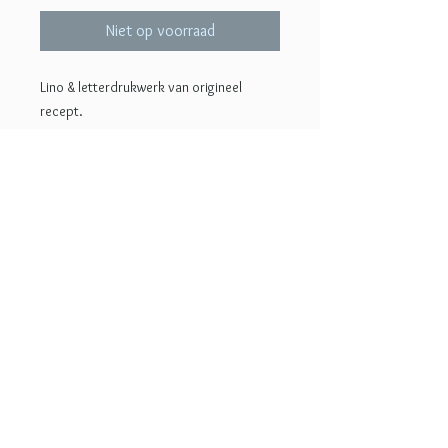
Niet op voorraad
Lino & letterdrukwerk van origineel
recept.
w i s s e l RECEPT --> Eenvoudige grafiek
om in de keuken op te hangen. Ken je het
recept, of ben je er op uitgekeken, wissel
het dan om met een andere print uit de
collectie. Elk jaar worden er twee nieuwe
recepten gedrukt.
© 2022 Lotje Meijknecht
Oplage 45
18x27 cm
Handgedrukt en gesigneerd
Ook te koop bij
Pomino
, de Italiaanse
delicatessezaak op de Breestraat 173,
Leiden
Ontwerp: Lotje Meijknecht