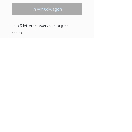
in winkelwagen
Lino & letterdrukwerk van origineel
recept.
w i s s e l RECEPT --> Eenvoudige grafiek
om in de keuken op te hangen. Ken je het
recept, of ben je er op uitgekeken, wissel
het dan om met een andere print uit de
collectie. Elk jaar worden er twee nieuwe
recepten gedrukt.
© 2022 Lotje Meijknecht
Oplage 35
18x27 cm
Handgedrukt en gesigneerd
Ontwerp: Rosemarijn van Limburg
Stirum