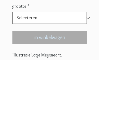
grootte
*
in winkelwagen
IIllustratie Lotje Meijknecht.
In verschillende afmetingen af te
drukken, prachtig mat, haarscherp
en met diepe kleuren op 300 grams
papier. Gegeven prijs is voor 20x26 cm.
Voor specifieke maten graag mailen.
© 2022 Lotje Meijknecht