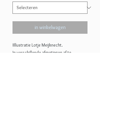
in winkelwagen
IIllustratie Lotje Meijknecht.
In verschillende afmetingen af te
drukken, prachtig mat, haarscherp
en met diepe kleuren op 300 grams
papier. Gegeven prijs is voor 20x26 cm.
Voor specifieke maten graag mailen.
© 2022 Lotje Meijknecht