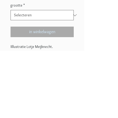
grootte
*
in winkelwagen
IIllustratie Lotje Meijknecht.
In verschillende afmetingen af te
drukken, prachtig mat, haarscherp
en met diepe kleuren op 300 grams
papier. Gegeven prijs is voor 20x26 cm.
Voor specifieke maten graag mailen.
© 2022 Lotje Meijknecht