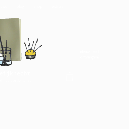
euws
blog
shop
extra's
nieuwsbrief
ontvangen?
eijknecht
elijkse portie kunst -