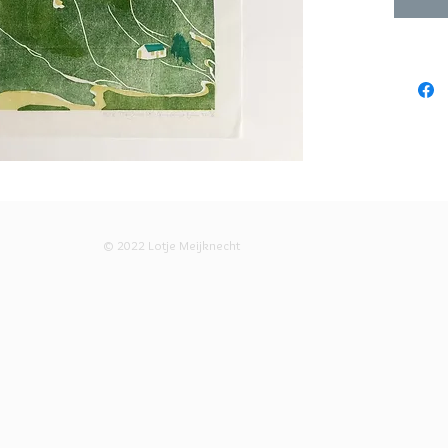
versie
© 2022 Lotje Meijknecht