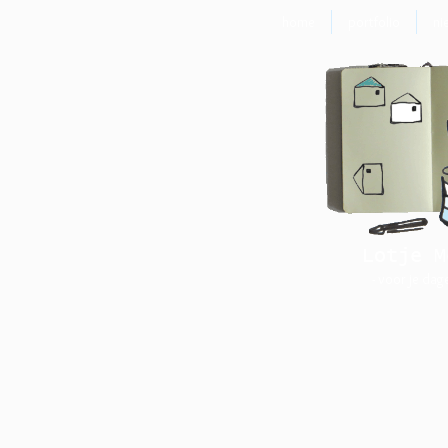
home
portfolio
ni
Lotje M
- voor je dag