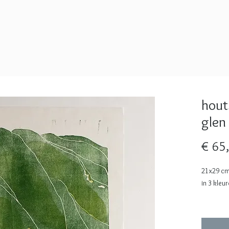
hout
glen
€ 65
21x29 cm
in 3 kle
versie
6