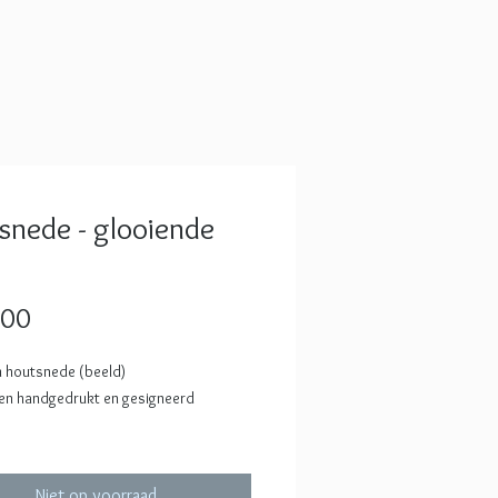
snede - glooiende
Prijs
,00
 houtsnede (beeld)
uren handgedrukt en gesigneerd
 1 = op rijstepapier, lichtgroen, oplage
Niet op voorraad