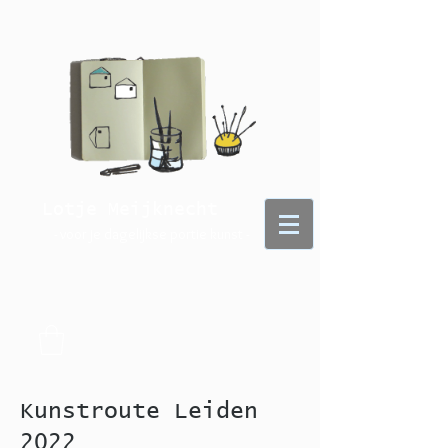
Lotje Meijknecht
- voor je dagelijkse portie kunst -
Kunstroute Leiden
2022