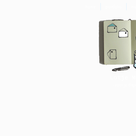
home
portfolio
ni
Lotje M
- voor je dag