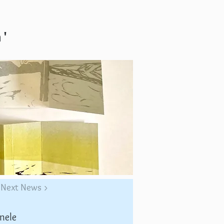
n'
Next News >
nele