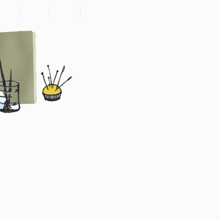
euws
blog
shop
extra's
nieuwsbrief
ontvangen?
eijknecht
elijkse portie kunst -