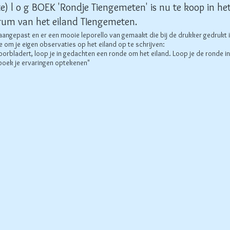
) l o g BOEK 'Rondje Tiengemeten' is nu te koop in he
rum van het eiland TIengemeten.
aangepast en er een mooie leporello van gemaakt die bij de drukker gedrukt 
te om je eigen observaties op het eiland op te schrijven:
doorbladert, loop je in gedachten een ronde om het eiland. Loop je de ronde in
boek je ervaringen optekenen"