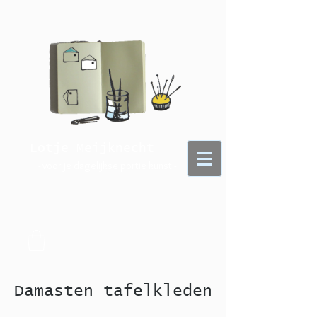
Lotje Meijknecht
- voor je dagelijkse portie kunst -
Damasten tafelkleden