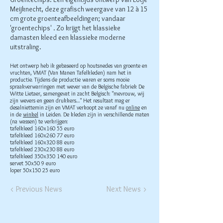
Meijknecht, deze grafisch weergave van 12 à 15
cm grote groenteafbeeldingen; vandaar
'groentechips' . Zo krijgt het klassieke
damasten kleed een klassieke moderne
uitstraling.
Het ontwerp heb ik gebaseerd op houtsnedes van groente en
vruchten, VMAT (Van Manen Tafelkleden) nam het in
productie. Tijdens de productie waren er soms mooie
spraakverwarringen met wever van de Belgische fabriek De
Witte Lietaer, samengevat in zacht Belgisch: "mevrouw, wij
zijn wevers en geen drukkers...." Het resultaat mag er
desalniettemin zijn en VMAT verkoopt ze vanaf nu
online
en
in de
winkel
in Leiden. De kleden zijn in verschillende maten
(na wassen) te verkrijgen:
tafelkleed 160x160 55 euro
tafelkleed 160x260 77 euro
tafelkleed 160x320 88 euro
tafelkleed 230x230 88 euro
tafelkleed 350x350 140 euro
servet 50x50 9 euro
loper 50x150 25 euro
< Previous News
Next News >