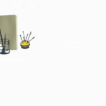
euws
blog
shop
extra's
nieuwsbrief
ontvangen?
eijknecht
elijkse portie kunst -