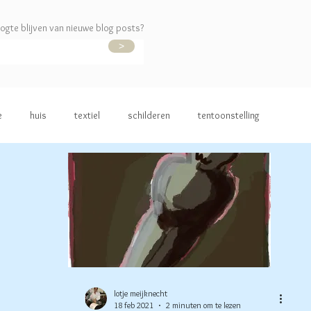
ogte blijven van nieuwe blog posts?
>
e
huis
textiel
schilderen
tentoonstelling
lotje meijknecht
18 feb 2021
2 minuten om te lezen