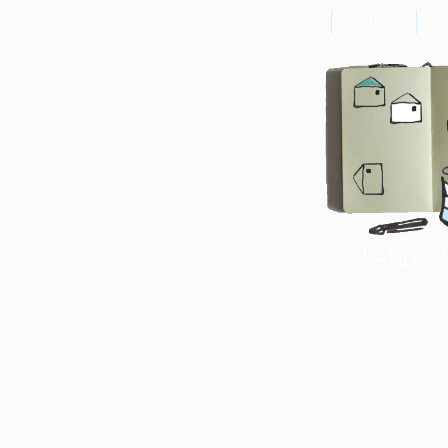
home
portfolio
ni
Lotje M
- voor je dag